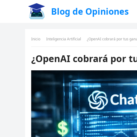
Blog de Opiniones
Inicio
Inteligencia Artificial
¿OpenAI cobrará por tus gan
¿OpenAI cobrará por t