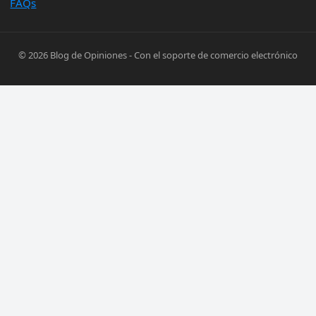
FAQs
© 2026
Blog de Opiniones
- Con el soporte de
comercio electrónico