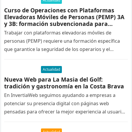
Actualidad
Curso de Operaciones con Plataformas
Elevadoras Móviles de Personas (PEMP) 3A
y 3B: formación subvencionada para
trabajadores en activo
Trabajar con plataformas elevadoras móviles de
personas (PEMP) requiere una formación específica
que garantice la seguridad de los operarios y el
cumplimiento de la normativa vigente. Para…
Actualidad
Nueva Web para La Masia del Golf:
tradición y gastronomía en la Costa Brava
En InvertiaWeb seguimos ayudando a empresas a
potenciar su presencia digital con páginas web
pensadas para ofrecer la mejor experiencia al usuario
y mejorar su posicionamiento en…
Actualidad