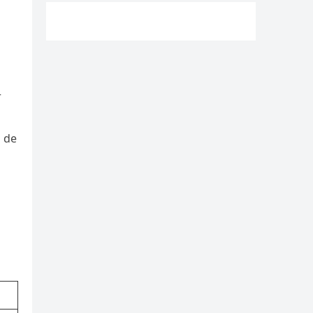
r
o de