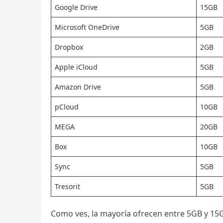
Google Drive
15GB
Microsoft OneDrive
5GB
Dropbox
2GB
Apple iCloud
5GB
Amazon Drive
5GB
pCloud
10GB
MEGA
20GB
Box
10GB
Sync
5GB
Tresorit
5GB
Como ves, la mayoría ofrecen entre 5GB y 15G