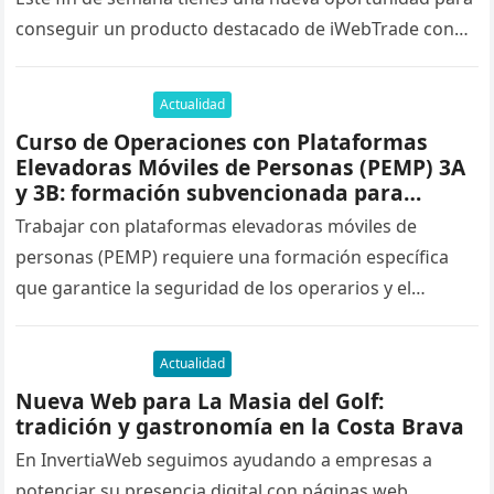
conseguir un producto destacado de iWebTrade con
un código de descuento exclusivo….
Actualidad
Curso de Operaciones con Plataformas
Elevadoras Móviles de Personas (PEMP) 3A
y 3B: formación subvencionada para
trabajadores en activo
Trabajar con plataformas elevadoras móviles de
personas (PEMP) requiere una formación específica
que garantice la seguridad de los operarios y el
cumplimiento de la normativa vigente. Para…
Actualidad
Nueva Web para La Masia del Golf:
tradición y gastronomía en la Costa Brava
En InvertiaWeb seguimos ayudando a empresas a
potenciar su presencia digital con páginas web