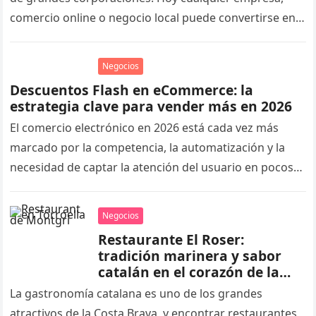
comercio online o negocio local puede convertirse en
objetivo de un ataque…
Negocios
Descuentos Flash en eCommerce: la
estrategia clave para vender más en 2026
El comercio electrónico en 2026 está cada vez más
marcado por la competencia, la automatización y la
necesidad de captar la atención del usuario en pocos
segundos….
Negocios
Restaurante El Roser:
tradición marinera y sabor
catalán en el corazón de la
Costa Brava, Torroella de
La gastronomía catalana es uno de los grandes
Montgrí
atractivos de la Costa Brava, y encontrar restaurantes