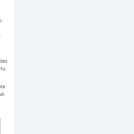
s:
a
edes
 tu
nte
al.