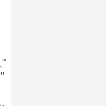
o
una
zar
tas
ón
.