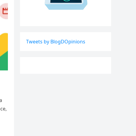
Tweets by BlogDOpinions
a
ce,