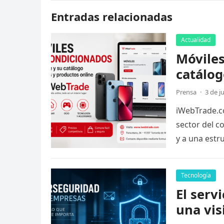
Entradas relacionadas
Actualidad
Móviles
catálog
Prensa
·
3 de j
iWebTrade.co
sector del c
y a una estr
Tecnología
El serv
una vis