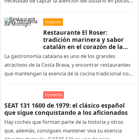
necesidad de captar la atención del usuario en pocos
segundos….
Negocios
Restaurante El Roser:
tradición marinera y sabor
catalán en el corazón de la
Costa Brava, Torroella de
La gastronomía catalana es uno de los grandes
Montgrí
atractivos de la Costa Brava, y encontrar restaurantes
que mantengan la esencia de la cocina tradicional no
siempre resulta…
Economía
SEAT 131 1600 de 1979: el clásico español
que sigue conquistando a los aficionados
Hay coches que forman parte de la historia y otros
que, además, consiguen mantener viva su esencia