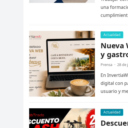
una formació
cumplimiento
Actualidad
Nueva W
y gastr
Prensa
·
28 de 
En Invertia
digital con 
usuario y m
Actualidad
Descuen