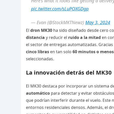
Here’s what it looks like getting a deli
pic.twitter.com/sLuPOXGDgp
— Evan (@StockMKTNewz)
May 3, 2024
El
dron MK30
ha sido diseñado desde cero co
distancia
y reducir el
ruido a la mitad
en com
el sector de entregas automatizadas. Gracias
cinco libras
en tan solo
60 minutos o menos
seleccionadas.
La innovación detrás del MK30
El MK30 destaca por incorporar un sistema d
automático
para detectar y evitar obstácul
que podrían interferir durante el vuelo. Este 
entornos residenciales densos. Además, el d