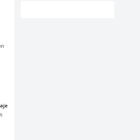
en
aje
s