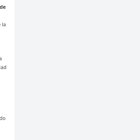
 de
 la
a
dad
ndo