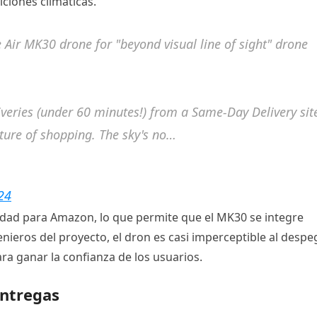
ciones climáticas.
Air MK30 drone for "beyond visual line of sight" drone
veries (under 60 minutes!) from a Same-Day Delivery sit
uture of shopping. The sky's no…
24
idad para Amazon, lo que permite que el MK30 se integre
ieros del proyecto, el dron es casi imperceptible al despe
para ganar la confianza de los usuarios.
entregas