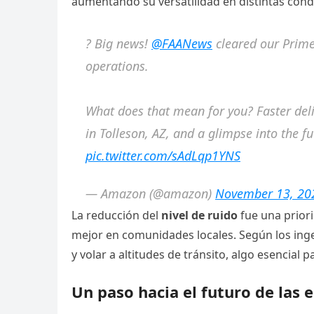
aumentando su versatilidad en distintas condi
? Big news!
@FAANews
cleared our Prime 
operations.
What does that mean for you? Faster deli
in Tolleson, AZ, and a glimpse into the f
pic.twitter.com/sAdLqp1YNS
— Amazon (@amazon)
November 13, 20
La reducción del
nivel de ruido
fue una prior
mejor en comunidades locales. Según los ingen
y volar a altitudes de tránsito, algo esencial 
Un paso hacia el futuro de las 