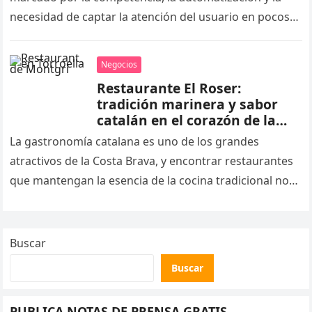
necesidad de captar la atención del usuario en pocos
segundos….
Negocios
Restaurante El Roser:
tradición marinera y sabor
catalán en el corazón de la
Costa Brava, Torroella de
La gastronomía catalana es uno de los grandes
Montgrí
atractivos de la Costa Brava, y encontrar restaurantes
que mantengan la esencia de la cocina tradicional no
siempre resulta…
Buscar
Buscar
PUBLICA NOTAS DE PRENSA GRATIS